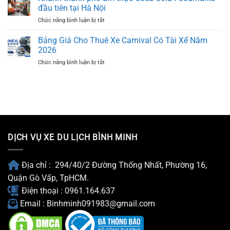
Thuê
đầu tiên tại Hà Nội
Xe
ở
Chức năng bình luận bị tắt
Carnival
Khánh
Đi
thành
Mũi
Bảng Giá Cho Thuê Xe Carnival Có Tài Xế Năm
phố
Né
2026
ẩm
Phan
ở
Chức năng bình luận bị tắt
thực
Thiết
Bảng
Coca-
Giá
Cola
Cho
Foodmarks
Thuê
đầu
Xe
tiên
Carnival
tại
Có
Hà
Tài
Nội
DỊCH VỤ XE DU LỊCH BÌNH MINH
Xế
Năm
2026
Địa chỉ : 294/40/2 Đường Thống Nhất, Phường 16,
Quận Gò Vấp, TpHCM.
Điện thoại : 0961.164.637
Email : Binhminh091983@gmail.com