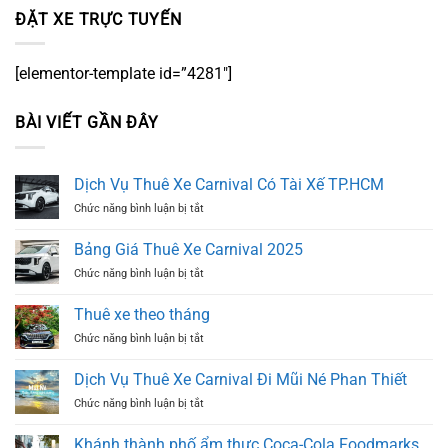
ĐẶT XE TRỰC TUYẾN
[elementor-template id=”4281″]
BÀI VIẾT GẦN ĐÂY
Dịch Vụ Thuê Xe Carnival Có Tài Xế TP.HCM
ở
Chức năng bình luận bị tắt
Dịch
Vụ
Bảng Giá Thuê Xe Carnival 2025
Thuê
ở
Chức năng bình luận bị tắt
Xe
Bảng
Carnival
Giá
Có
Thuê xe theo tháng
Thuê
Tài
ở
Chức năng bình luận bị tắt
Xe
Xế
Thuê
Carnival
TP.HCM
xe
2025
Dịch Vụ Thuê Xe Carnival Đi Mũi Né Phan Thiết
theo
ở
Chức năng bình luận bị tắt
tháng
Dịch
Vụ
Khánh thành phố ẩm thực Coca-Cola Foodmarks