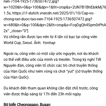
nen-7104-1925-1736507472.jpg?
w=1020&h=0&q=100&dpr=1&fit=crop&s=2UN7B1BhEbikMj7
1.5x, https://i1-dulich.vnecdn.net/2025/01/10/Cap-vo-
chong-ran-duoc-tao-nen-7104-1925-1736507472.jpg?
w=680&h=0&q=100&dpr=2&fit=crop&s=FcqDgQh4Spm0rPh
2x” _close=”0″]
Vợ chồng rắn được tạo nên từ 4 tấn cỏ bạc tại công viên
World Cup, Seoul. Ảnh:
Yonhap
Ngoài ra, công viên có một cây ước nguyện, nơi du khách
có thể viết điều ước của mình và treolên. Trong kỳ nghỉ Tết
Nguyên đán, công viên tổ chức các trò chơi truyền thống
của Hàn Quốc như ném vòng và chơi “yut” (cờ truyền thống
của Hàn Quốc).
Du khách đến tham quan không cần đặt chỗ trước, công
viên được thắp sáng từ 17h đến 23h mỗi ngày.
Bờ biển Cheongsapo, Busan