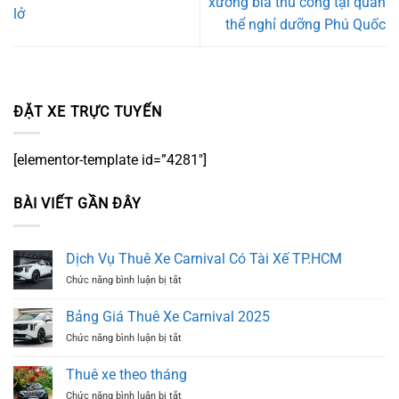
xưởng bia thủ công tại quần
lở
thể nghỉ dưỡng Phú Quốc
ĐẶT XE TRỰC TUYẾN
[elementor-template id=”4281″]
BÀI VIẾT GẦN ĐÂY
Dịch Vụ Thuê Xe Carnival Có Tài Xế TP.HCM
ở
Chức năng bình luận bị tắt
Dịch
Vụ
Bảng Giá Thuê Xe Carnival 2025
Thuê
ở
Chức năng bình luận bị tắt
Xe
Bảng
Carnival
Giá
Có
Thuê xe theo tháng
Thuê
Tài
ở
Chức năng bình luận bị tắt
Xe