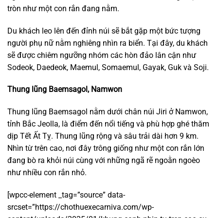
tròn như một con rắn đang nằm.
Du khách leo lên đến đỉnh núi sẽ bắt gặp một bức tượng
người phụ nữ nằm nghiêng nhìn ra biển. Tại đây, du khách
sẽ được chiêm ngưỡng nhóm các hòn đảo lân cận như
Sodeok, Daedeok, Maemul, Somaemul, Gayak, Guk và Soji.
Thung lũng Baemsagol, Namwon
Thung lũng Baemsagol nằm dưới chân núi Jiri ở Namwon,
tỉnh Bắc Jeolla, là điểm đến nổi tiếng và phù hợp ghé thăm
dịp Tết Ất Tỵ. Thung lũng rộng và sâu trải dài hơn 9 km.
Nhìn từ trên cao, nơi đây trông giống như một con rắn lớn
đang bò ra khỏi núi cùng với những ngã rẽ ngoằn ngoèo
như nhiều con rắn nhỏ.
[wpcc-element _tag=”source” data-
srcset=”https://chothuexecarniva.com/wp-