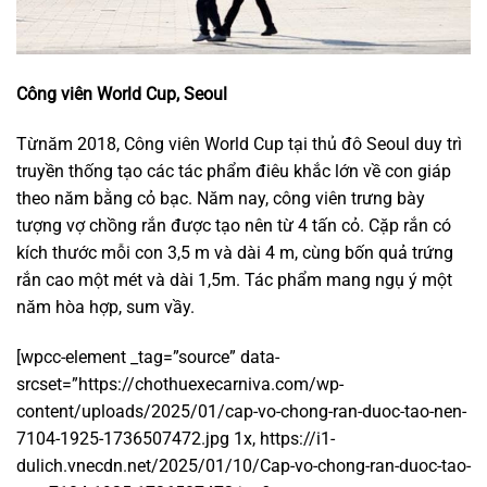
Công viên World Cup, Seoul
Từnăm 2018, Công viên World Cup tại thủ đô Seoul duy trì
truyền thống tạo các tác phẩm điêu khắc lớn về con giáp
theo năm bằng cỏ bạc. Năm nay, công viên trưng bày
tượng vợ chồng rắn được tạo nên từ 4 tấn cỏ. Cặp rắn có
kích thước mỗi con 3,5 m và dài 4 m, cùng bốn quả trứng
rắn cao một mét và dài 1,5m. Tác phẩm mang ngụ ý một
năm hòa hợp, sum vầy.
[wpcc-element _tag=”source” data-
srcset=”https://chothuexecarniva.com/wp-
content/uploads/2025/01/cap-vo-chong-ran-duoc-tao-nen-
7104-1925-1736507472.jpg 1x, https://i1-
dulich.vnecdn.net/2025/01/10/Cap-vo-chong-ran-duoc-tao-