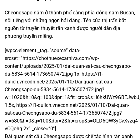
Cheongsapo nằm ở thành phố cảng phía đông nam Busan,
nổi tiếng với những ngọn hải đăng. Tên của thị trấn bắt
nguồn từ truyền thuyết rắn xanh được người dân địa
phương truyền miệng.
[wpcc-element _tag=”source” data-
srcset=”https://chothuexecarniva.com/wp-
content/uploads/2025/01/dai-quan-sat-cau-cheongsapo-
du-5834-5614-1736507472.jpg 1x, https://i1-
dulich.vnecdn.net/2025/01/10/Dai-quan-sat-cau-
Cheongsapo-du-5834-5614-1736507472.jpg?
w=1020&h=0&q=100&dpr=1&fit=crop&s=I6hkUWz9GBEJwbJ
1.5x, https://i1-dulich.vnecdn.net/2025/01/10/Dai-quan-
sat-cau-Cheongsapo-du-5834-5614-1736507472.jpg?
w=680&h=0&q=100&dpr=2&fit=crop&s=OLD6QW3yCvXvzq4-
vCQohg 2x” _close=”0″]
Đài quan sát cầu Cheongsapo được chế tác hình rắn xanh