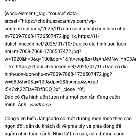
[wpcc-element _tag=”source” data-
srcset=”https://chothuexecarniva.com/wp-
content/uploads/2025/01/dao-co-dia-hinh-uon-luon-nhu-
m-7009-7068-1736507472.jpg 1x, https://i1-
dulich.vnecdn.net/2025/01/10/Dao-co-dia-hinh-uon-luon-
nhu-m-7009-7068-1736507472.jpg?
w=1020&h=0&q=100&dpr=1&fit=crop&s=UsAhAMNw_YhC3
1.5x, https://i1-dulich.vnecdn.net/2025/01/10/Dao-co-dia-
hinh-uon-luon-nhu-m-7009-7068-1736507472.jpg?
w=680&h=0&q=100&dpr=2&fit=crop&s=xpJ-
i5KCxh22EIavFDfBOQ 2x” _close=”0″]
Đảo có địa hình uốn lượn như một con rắn đang cuộn
mình. Ảnh:
VisitKorea
Công viên biển Jangsado có một đường mòn men theo các
ngọn đồi, dẫn du khách đi về phía tây và phía đông để
ngắm nhìn toàn cảnh. Nhìn từ trên cao, con đường cuộn