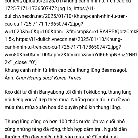
content/uploads/2025/01/khung-canh-nhin-tu-tren-cao-cu-
1725-7171-1736507472.jpg 1x, https://i1-
dulich.vnecdn.net/2025/01/10/Khung-canh-nhin-tu-tren-
cao-cu-1725-7171-1736507472.jpg?
w=1020&h=0&q=100&dpr=1&fit=crop&s=xLRA4PBtQorzCm
1.5x, https://i1-dulich.vnecdn.net/2025/01/10/Khung-
canh-nhin-tu-tren-cao-cu-1725-7171-1736507472.jpg?
w=680&h=0&q=100&dpr=2&fit=crop&s=nYdK66hpNBiiZ2NB
2x” _close=”0″]
Khung cảnh nhìn từ trên cao của thung lũng Beamsagol.
Ảnh:
Choi Heung-soo/ Korea Times
Kéo dài từ đỉnh Banyabong tới đỉnh Tokkibong, thung lũng
nổi tiếng với vẻ đẹp theo mùa. Những ngọn đồi rực rỡ vào
mùa thu, mùa xuân hoa đỗ quyên phủ kín thung lũng.
Thung lũng cũng có hơn 100 thác nước lớn và suối nhỏ
cùng những tảng đá rộng, thích hợp cắm trại. Người dân
thường đến đây nhiều nhất vào mùa hè để nghỉ mát.