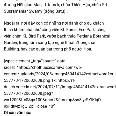
đường Hồi giáo Masjid Jamek, chùa Thiên Hậu, chùa Sri
Subramaniar Swamy (động Batu)…
Ngoài ra, nơi đây còn có những nơi dành cho du khách
thích khám phá như công viên KL Forest Eco Park, công
viên chim KL Bird Park, vườn bách thảo Perdana Botanical
Garden, trung tâm sáng tạo nghệ thuật Zhongshan
Building, hay các quán bar trong phố người Hoa.
[wpcc-element _tag=”source” data-
srcset=”https://chothuexecarniva.com/wp-
content/uploads/2024/08/image460414142extractword1out
537773-1720682638.png 1x, https://i1-
dulich.vnecdn.net/2024/07/11/image460414142extractword
537773-1720682638.jpeg?
w=1200&h=0&q=100&dpr=2&fit=crop&s=8-yrSYIKlqD-
9xFdtMzTgQ 2x” _close=”0″]
Di sản văn hóa