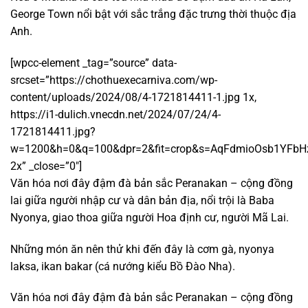
George Town nổi bật với sắc trắng đặc trưng thời thuộc địa
Anh.
[wpcc-element _tag=”source” data-
srcset=”https://chothuexecarniva.com/wp-
content/uploads/2024/08/4-1721814411-1.jpg 1x,
https://i1-dulich.vnecdn.net/2024/07/24/4-
1721814411.jpg?
w=1200&h=0&q=100&dpr=2&fit=crop&s=AqFdmioOsb1YFbH
2x” _close=”0″]
Văn hóa nơi đây đậm đà bản sắc Peranakan – cộng đồng
lai giữa người nhập cư và dân bản địa, nổi trội là Baba
Nyonya, giao thoa giữa người Hoa định cư, người Mã Lai.
Những món ăn nên thử khi đến đây là cơm gà, nyonya
laksa, ikan bakar (cá nướng kiểu Bồ Đào Nha).
Văn hóa nơi đây đậm đà bản sắc Peranakan – cộng đồng