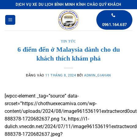
Bỏ
DỊCH VỤ XE DU LỊCH BÌNH MINH KÍNH CHÀO QUÝ KHÁCH
qua
nội
0961.164.637
dung
TIN TỨC
6 điểm đến ở Malaysia dành cho du
khách thích khám phá
ĐĂNG VÀO
11 THÁNG 8, 2024
BỞI
ADMIN_GIAHAN
[wpcc-element _tag=”source” data-
srcset=”https://chothuexecarniva.com/wp-
content/uploads/2024/08/image961536191extractword0out
888378-1720682637.png 1x, https://i1-
dulich.vnecdn.net/2024/07/11/image961536191extractword
888378-1720682637.jpeg?