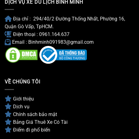
DỊCH VỤ XE DU LỊCH BÌNH MINH
Xế
Năm
2026
Địa chỉ : 294/40/2 Đường Thống Nhất, Phường 16,
Quận Gò Vấp, TpHCM.
Điện thoại : 0961.164.637
Email : Binhminh091983@gmail.com
VỀ CHÚNG TÔI
Giới thiệu
Dịch vụ
Chính sách bảo mật
Bảng Giá Thuê Xe Có Tài
Điểm đi phổ biến