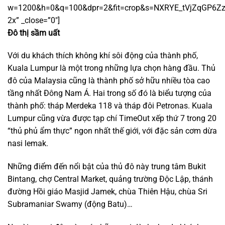
w=1200&h=0&q=100&dpr=2&fit=crop&s=NXRYE_tVjZqGP6Z
2x” _close=”0″]
Đô thị sầm uất
Với du khách thích không khí sôi động của thành phố,
Kuala Lumpur là một trong những lựa chọn hàng đầu. Thủ
đô của Malaysia cũng là thành phố sở hữu nhiều tòa cao
tầng nhất Đông Nam Á. Hai trong số đó là biểu tượng của
thành phố: tháp Merdeka 118 và tháp đôi Petronas. Kuala
Lumpur cũng vừa được tạp chí TimeOut xếp thứ 7 trong 20
“thủ phủ ẩm thực” ngon nhất thế giới, với đặc sản cơm dừa
nasi lemak.
Những điểm đến nổi bật của thủ đô này trung tâm Bukit
Bintang, chợ Central Market, quảng trường Độc Lập, thánh
đường Hồi giáo Masjid Jamek, chùa Thiên Hậu, chùa Sri
Subramaniar Swamy (động Batu)…