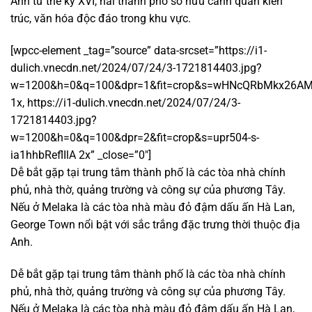
Anh từ thế kỷ XVI, hai thành phố sở hữu cảnh quan kiến
trúc, văn hóa độc đáo trong khu vực.
[wpcc-element _tag=”source” data-srcset=”https://i1-
dulich.vnecdn.net/2024/07/24/3-1721814403.jpg?
w=1200&h=0&q=100&dpr=1&fit=crop&s=wHNcQRbMkx26AM
1x, https://i1-dulich.vnecdn.net/2024/07/24/3-
1721814403.jpg?
w=1200&h=0&q=100&dpr=2&fit=crop&s=upr504-s-
ia1hhbReflIlA 2x” _close=”0″]
Dễ bắt gặp tại trung tâm thành phố là các tòa nhà chính
phủ, nhà thờ, quảng trường và công sự của phương Tây.
Nếu ở Melaka là các tòa nhà màu đỏ đậm dấu ấn Hà Lan,
George Town nổi bật với sắc trắng đặc trưng thời thuộc địa
Anh.
Dễ bắt gặp tại trung tâm thành phố là các tòa nhà chính
phủ, nhà thờ, quảng trường và công sự của phương Tây.
Nếu ở Melaka là các tòa nhà màu đỏ đậm dấu ấn Hà Lan,