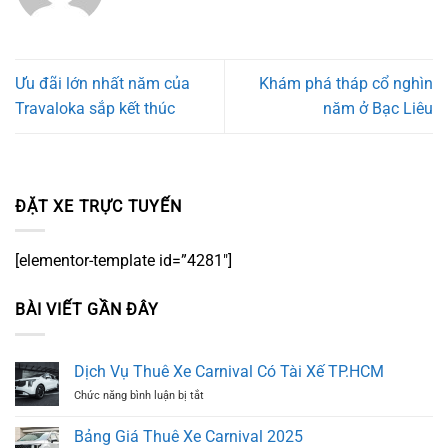
Ưu đãi lớn nhất năm của
Khám phá tháp cổ nghìn
Travaloka sắp kết thúc
năm ở Bạc Liêu
ĐẶT XE TRỰC TUYẾN
[elementor-template id=”4281″]
BÀI VIẾT GẦN ĐÂY
Dịch Vụ Thuê Xe Carnival Có Tài Xế TP.HCM
ở
Chức năng bình luận bị tắt
Dịch
Vụ
Bảng Giá Thuê Xe Carnival 2025
Thuê