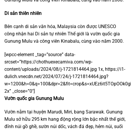
Di sản thiên nhiên
Bên cạnh di sản văn hóa, Malaysia còn được UNESCO
công nhận hai Di sản tự nhiên Thế giới là vườn quốc gia
Gunung Mulu và công viên Kinabalu, cùng vào năm 2000.
[wpcc-element _tag=”source” data-
srcset=”https://chothuexecarniva.com/wp-
content/uploads/2024/08/j-1721814464.jpg 1x, https://i1-
dulich.vnecdn.net/2024/07/24/j-1721814464.jpg?
w=1200&h=0&q=100&dpr=2&fit=crop&s=xUEz6it5TOpOOk0
2x” _close=”0″]
Vườn quốc gia Gunung Mulu
Vườn nằm tại huyện Marudi, Miri, bang Sarawak. Gunung
Mulu sở hữu 295 km hang động rộng lớn bậc nhất thế giới,
đỉnh núi gồ ghề, sườn núi dốc, vách đá đẹp, hẻm núi, suối