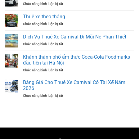
ở
Chức năng bình luận bị tắt
Xe
Bảng
Carnival
Giá
Có
Thuê xe theo tháng
Thuê
Tài
ở
Chức năng bình luận bị tắt
Xe
Xế
Thuê
Carnival
TP.HCM
xe
2025
Dịch Vụ Thuê Xe Carnival Đi Mũi Né Phan Thiết
theo
ở
Chức năng bình luận bị tắt
tháng
Dịch
Vụ
Khánh thành phố ẩm thực Coca-Cola Foodmarks
Thuê
đầu tiên tại Hà Nội
Xe
ở
Chức năng bình luận bị tắt
Carnival
Khánh
Đi
thành
Mũi
Bảng Giá Cho Thuê Xe Carnival Có Tài Xế Năm
phố
Né
2026
ẩm
Phan
ở
Chức năng bình luận bị tắt
thực
Thiết
Bảng
Coca-
Giá
Cola
Cho
Foodmarks
Thuê
đầu
Xe
tiên
Carnival
tại
Có
Hà
Tài
Nội