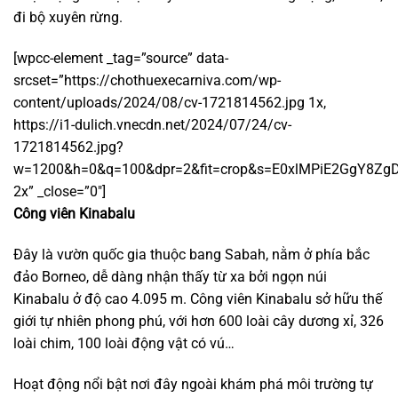
đi bộ xuyên rừng.
[wpcc-element _tag=”source” data-
srcset=”https://chothuexecarniva.com/wp-
content/uploads/2024/08/cv-1721814562.jpg 1x,
https://i1-dulich.vnecdn.net/2024/07/24/cv-
1721814562.jpg?
w=1200&h=0&q=100&dpr=2&fit=crop&s=E0xlMPiE2GgY8Z
2x” _close=”0″]
Công viên Kinabalu
Đây là vườn quốc gia thuộc bang Sabah, nằm ở phía bắc
đảo Borneo, dễ dàng nhận thấy từ xa bởi ngọn núi
Kinabalu ở độ cao 4.095 m. Công viên Kinabalu sở hữu thế
giới tự nhiên phong phú, với hơn 600 loài cây dương xỉ, 326
loài chim, 100 loài động vật có vú…
Hoạt động nổi bật nơi đây ngoài khám phá môi trường tự