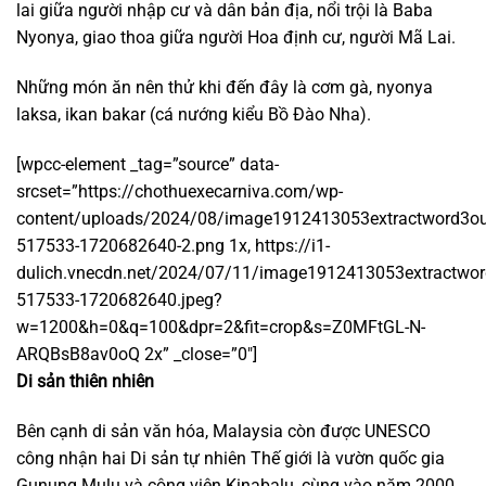
lai giữa người nhập cư và dân bản địa, nổi trội là Baba
Nyonya, giao thoa giữa người Hoa định cư, người Mã Lai.
Những món ăn nên thử khi đến đây là cơm gà, nyonya
laksa, ikan bakar (cá nướng kiểu Bồ Đào Nha).
[wpcc-element _tag=”source” data-
srcset=”https://chothuexecarniva.com/wp-
content/uploads/2024/08/image1912413053extractword3ou
517533-1720682640-2.png 1x, https://i1-
dulich.vnecdn.net/2024/07/11/image1912413053extractwor
517533-1720682640.jpeg?
w=1200&h=0&q=100&dpr=2&fit=crop&s=Z0MFtGL-N-
ARQBsB8av0oQ 2x” _close=”0″]
Di sản thiên nhiên
Bên cạnh di sản văn hóa, Malaysia còn được UNESCO
công nhận hai Di sản tự nhiên Thế giới là vườn quốc gia
Gunung Mulu và công viên Kinabalu, cùng vào năm 2000.