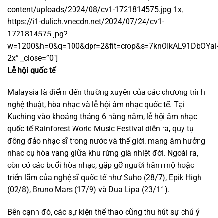
content/uploads/2024/08/cv1-1721814575.jpg 1x,
https://i1-dulich.vnecdn.net/2024/07/24/cv1-
1721814575.jpg?
w=1200&h=0&q=100&dpr=2&fit=crop&s=7knOIkAL91DbOYa
2x” _close=”0″]
Lễ hội quốc tế
Malaysia là điểm đến thường xuyên của các chương trình
nghệ thuật, hòa nhạc và lễ hội âm nhạc quốc tế. Tại
Kuching vào khoảng tháng 6 hàng năm, lễ hội âm nhạc
quốc tế Rainforest World Music Festival diễn ra, quy tụ
đông đảo nhạc sĩ trong nước và thế giới, mang âm hưởng
nhạc cụ hòa vang giữa khu rừng già nhiệt đới. Ngoài ra,
còn có các buổi hòa nhạc, gặp gỡ người hâm mộ hoặc
triển lãm của nghệ sĩ quốc tế như Suho (28/7), Epik High
(02/8), Bruno Mars (17/9) và Dua Lipa (23/11).
Bên cạnh đó, các sự kiện thể thao cũng thu hút sự chú ý