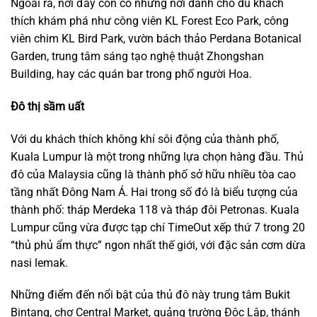
Ngoài ra, nơi đây còn có những nơi dành cho du khách
thích khám phá như công viên KL Forest Eco Park, công
viên chim KL Bird Park, vườn bách thảo Perdana Botanical
Garden, trung tâm sáng tạo nghệ thuật Zhongshan
Building, hay các quán bar trong phố người Hoa.
Đô thị sầm uất
Với du khách thích không khí sôi động của thành phố,
Kuala Lumpur là một trong những lựa chọn hàng đầu. Thủ
đô của Malaysia cũng là thành phố sở hữu nhiều tòa cao
tầng nhất Đông Nam Á. Hai trong số đó là biểu tượng của
thành phố: tháp Merdeka 118 và tháp đôi Petronas. Kuala
Lumpur cũng vừa được tạp chí TimeOut xếp thứ 7 trong 20
“thủ phủ ẩm thực” ngon nhất thế giới, với đặc sản cơm dừa
nasi lemak.
Những điểm đến nổi bật của thủ đô này trung tâm Bukit
Bintang, chợ Central Market, quảng trường Độc Lập, thánh