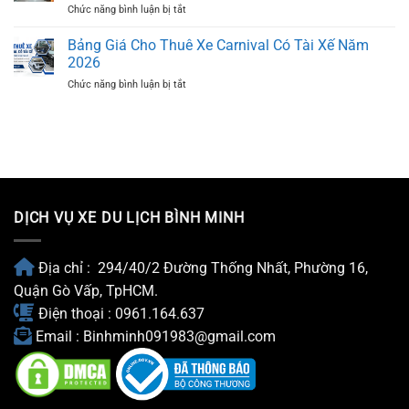
ở
Chức năng bình luận bị tắt
Carnival
Khánh
Đi
thành
Mũi
Bảng Giá Cho Thuê Xe Carnival Có Tài Xế Năm
phố
Né
2026
ẩm
Phan
ở
Chức năng bình luận bị tắt
thực
Thiết
Bảng
Coca-
Giá
Cola
Cho
Foodmarks
Thuê
đầu
Xe
tiên
Carnival
tại
Có
Hà
Tài
Nội
DỊCH VỤ XE DU LỊCH BÌNH MINH
Xế
Năm
2026
Địa chỉ : 294/40/2 Đường Thống Nhất, Phường 16,
Quận Gò Vấp, TpHCM.
Điện thoại : 0961.164.637
Email : Binhminh091983@gmail.com