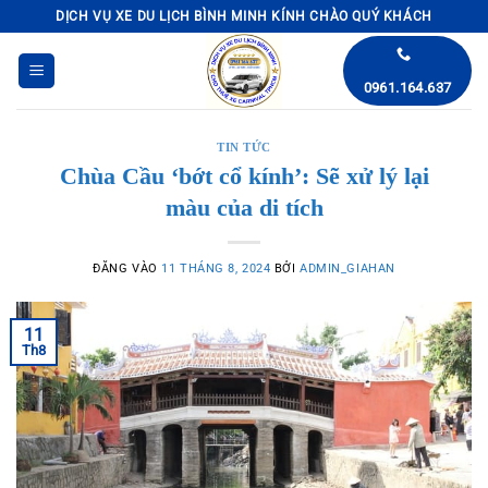
Bỏ
DỊCH VỤ XE DU LỊCH BÌNH MINH KÍNH CHÀO QUÝ KHÁCH
qua
nội
0961.164.637
dung
TIN TỨC
Chùa Cầu ‘bớt cổ kính’: Sẽ xử lý lại
màu của di tích
ĐĂNG VÀO
11 THÁNG 8, 2024
BỞI
ADMIN_GIAHAN
11
Th8