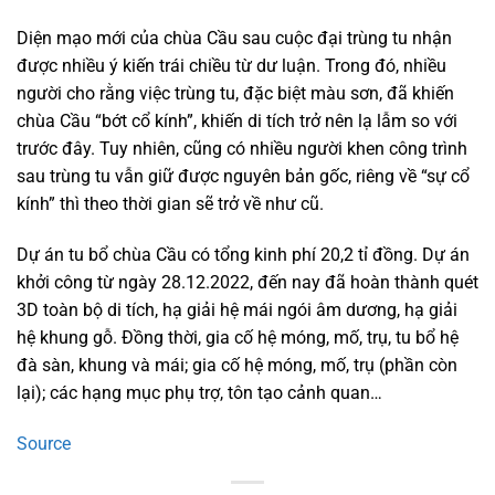
Diện mạo mới của chùa Cầu sau cuộc đại trùng tu nhận
được nhiều ý kiến trái chiều từ dư luận. Trong đó, nhiều
người cho rằng việc trùng tu, đặc biệt màu sơn, đã khiến
chùa Cầu “bớt cổ kính”, khiến di tích trở nên lạ lẫm so với
trước đây. Tuy nhiên, cũng có nhiều người khen công trình
sau trùng tu vẫn giữ được nguyên bản gốc, riêng về “sự cổ
kính” thì theo thời gian sẽ trở về như cũ.
Dự án tu bổ chùa Cầu có tổng kinh phí 20,2 tỉ đồng. Dự án
khởi công từ ngày 28.12.2022, đến nay đã hoàn thành quét
3D toàn bộ di tích, hạ giải hệ mái ngói âm dương, hạ giải
hệ khung gỗ. Đồng thời, gia cố hệ móng, mố, trụ, tu bổ hệ
đà sàn, khung và mái; gia cố hệ móng, mố, trụ (phần còn
lại); các hạng mục phụ trợ, tôn tạo cảnh quan…
Source