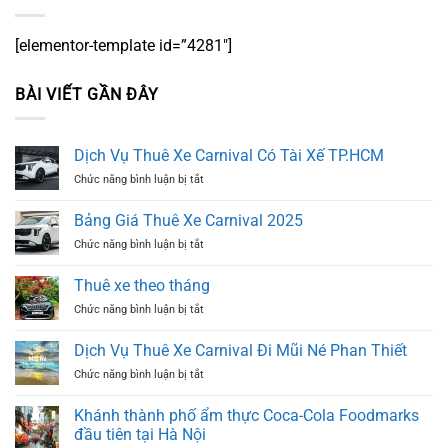
[elementor-template id=”4281″]
BÀI VIẾT GẦN ĐÂY
Dịch Vụ Thuê Xe Carnival Có Tài Xế TP.HCM
ở
Chức năng bình luận bị tắt
Dịch
Vụ
Bảng Giá Thuê Xe Carnival 2025
Thuê
ở
Chức năng bình luận bị tắt
Xe
Bảng
Carnival
Giá
Có
Thuê xe theo tháng
Thuê
Tài
ở
Chức năng bình luận bị tắt
Xe
Xế
Thuê
Carnival
TP.HCM
xe
2025
Dịch Vụ Thuê Xe Carnival Đi Mũi Né Phan Thiết
theo
ở
Chức năng bình luận bị tắt
tháng
Dịch
Vụ
Khánh thành phố ẩm thực Coca-Cola Foodmarks
Thuê
đầu tiên tại Hà Nội
Xe