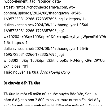
[wpcc-element _tag=”source” data-
srcset=”https://chothuexecarniva.com/wp-
content/uploads/2024/08/thaonguyen1-9546-
1695723031-2266-1723357696.jpg 1x, https://i1-
dulich.vnecdn.net/2024/08/11/thaonguyen1-9546-
1695723031-2266-1723357696.jpg?
w=1020&h=0&q=100&dpr=1&fit=crop&s=ybyugWpenrFkhY9
1.5x, https://i1-
dulich.vnecdn.net/2024/08/11/thaonguyen1-9546-
1695723031-2266-1723357696.jpg?
w=680&h=0&q=100&dpr=2&fit=crop&s=FQ4dngIKIPmC9YUc
2x” _close=”0″]
Thảo nguyên Tà Xùa. Ảnh:
Hoàng Công
Di chuyển đến Tà Xùa
Tà Xùa là một xã miền núi thuộc huyện Bắc Yên, Sơn La,
nằm ở độ cao hơn 2.800 m so với mực nước biển. Nơi đây
khí hậu mát mẻ quanh năm, là điểm săn mây nổi tiếng, thu