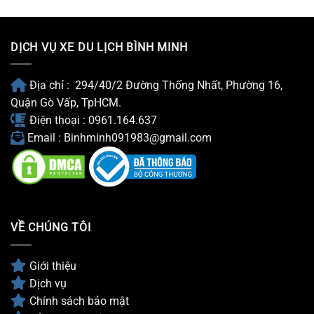
Xe
tiên
Carnival
tại
Có
Hà
Tài
Nội
DỊCH VỤ XE DU LỊCH BÌNH MINH
Xế
Năm
2026
Địa chỉ : 294/40/2 Đường Thống Nhất, Phường 16,
Quận Gò Vấp, TpHCM.
Điện thoại : 0961.164.637
Email : Binhminh091983@gmail.com
VỀ CHÚNG TÔI
Giới thiệu
Dịch vụ
Chính sách bảo mật