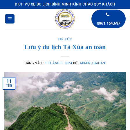
Bỏ
DỊCH VỤ XE DU LỊCH BÌNH MINH KÍNH CHÀO QUÝ KHÁCH
qua
nội
0961.164.637
dung
TIN TỨC
Lưu ý du lịch Tà Xùa an toàn
ĐĂNG VÀO
11 THÁNG 8, 2024
BỞI
ADMIN_GIAHAN
11
Th8