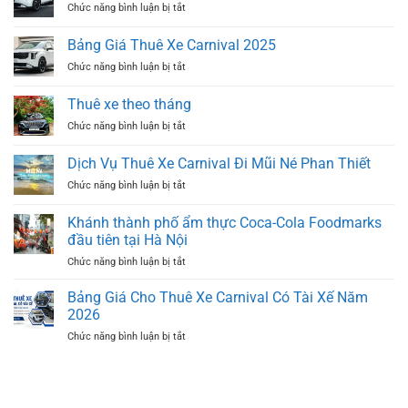
ở
Chức năng bình luận bị tắt
Dịch
Vụ
Bảng Giá Thuê Xe Carnival 2025
Thuê
ở
Chức năng bình luận bị tắt
Xe
Bảng
Carnival
Giá
Có
Thuê xe theo tháng
Thuê
Tài
ở
Chức năng bình luận bị tắt
Xe
Xế
Thuê
Carnival
TP.HCM
xe
2025
Dịch Vụ Thuê Xe Carnival Đi Mũi Né Phan Thiết
theo
ở
Chức năng bình luận bị tắt
tháng
Dịch
Vụ
Khánh thành phố ẩm thực Coca-Cola Foodmarks
Thuê
đầu tiên tại Hà Nội
Xe
ở
Chức năng bình luận bị tắt
Carnival
Khánh
Đi
thành
Mũi
Bảng Giá Cho Thuê Xe Carnival Có Tài Xế Năm
phố
Né
2026
ẩm
Phan
ở
Chức năng bình luận bị tắt
thực
Thiết
Bảng
Coca-
Giá
Cola
Cho
Foodmarks
Thuê
đầu