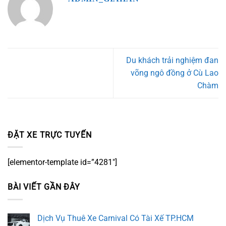
Du khách trải nghiệm đan
võng ngô đồng ở Cù Lao
Chàm
ĐẶT XE TRỰC TUYẾN
[elementor-template id=”4281″]
BÀI VIẾT GẦN ĐÂY
Dịch Vụ Thuê Xe Carnival Có Tài Xế TP.HCM