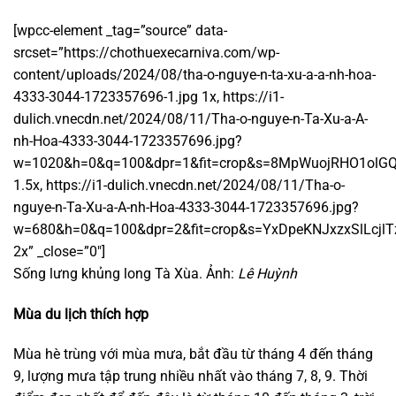
[wpcc-element _tag=”source” data-
srcset=”https://chothuexecarniva.com/wp-
content/uploads/2024/08/tha-o-nguye-n-ta-xu-a-a-nh-hoa-
4333-3044-1723357696-1.jpg 1x, https://i1-
dulich.vnecdn.net/2024/08/11/Tha-o-nguye-n-Ta-Xu-a-A-
nh-Hoa-4333-3044-1723357696.jpg?
w=1020&h=0&q=100&dpr=1&fit=crop&s=8MpWuojRHO1olG
1.5x, https://i1-dulich.vnecdn.net/2024/08/11/Tha-o-
nguye-n-Ta-Xu-a-A-nh-Hoa-4333-3044-1723357696.jpg?
w=680&h=0&q=100&dpr=2&fit=crop&s=YxDpeKNJxzxSlLcjl
2x” _close=”0″]
Sống lưng khủng long Tà Xùa. Ảnh:
Lê Huỳnh
Mùa du lịch thích hợp
Mùa hè trùng với mùa mưa, bắt đầu từ tháng 4 đến tháng
9, lượng mưa tập trung nhiều nhất vào tháng 7, 8, 9. Thời