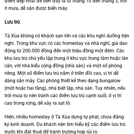
điểm đẹp nhất để đến đây là từ tháng 10 đến tháng 3, trời
ít mưa, dễ săn được biển mây.
Lưu trú
Tà Xùa không có khách sạn lớn và các khu nghỉ dưỡng tiện
nghi. Trong khu vực có các homestay và nhà nghỉ, giá dao
động từ 200.000 đồng đến một triệu đồng một đêm. Các
khu lưu trú chủ yếu tập trung ở khu vực trung tâm hoặc lân
cận, với nhà kiểu cộng đồng (nhà sàn) và một số phòng
riêng. Một số điểm lưu trú nằm ở triền đồi cao, vị trí dễ
dàng săn mây. Các phòng thiết kế theo dạng bungalow
(một hoặc hai tầng), nhà biệt lập, nhà sàn. Tuy nhiên, nếu
trời mưa to nên tránh các điểm lưu trú cạnh suối, ở vị trí
cao trong rừng, dễ xảy ra sạt lở.
Hiện, nhiều homestay ở Tà Xùa dựng tự phát, chưa đăng
ký kinh doanh. Du khách nên tìm hiểu kỹ các điểm lưu trú
trước khi đặt thuê để tránh trường hợp rủi ro.