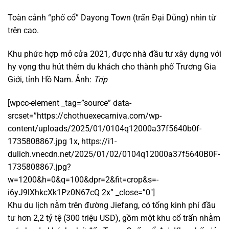
Toàn cảnh “phố cổ” Dayong Town (trấn Đại Dũng) nhìn từ
trên cao.
Khu phức hợp mở cửa 2021, được nhà đầu tư xây dựng với
hy vọng thu hút thêm du khách cho thành phố Trương Gia
Giới, tỉnh Hồ Nam. Ảnh:
Trip
[wpcc-element _tag=”source” data-
srcset=”https://chothuexecarniva.com/wp-
content/uploads/2025/01/0104q12000a37f5640b0f-
1735808867.jpg 1x, https://i1-
dulich.vnecdn.net/2025/01/02/0104q12000a37f5640B0F-
1735808867.jpg?
w=1200&h=0&q=100&dpr=2&fit=crop&s=-
i6yJ9lXhkcXk1Pz0N67cQ 2x” _close=”0″]
Khu du lịch nằm trên đường Jiefang, có tổng kinh phí đầu
tư hơn 2,2 tỷ tệ (300 triệu USD), gồm một khu cổ trấn nhằm