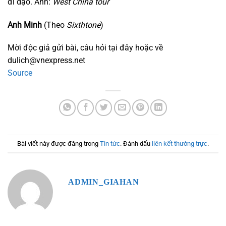
đi dạo. Ảnh:
West China tour
Anh Minh
(Theo
Sixthtone
)
Mời độc giả gửi bài, câu hỏi tại đây hoặc về
dulich@vnexpress.net
Source
Bài viết này được đăng trong
Tin tức
. Đánh dấu
liên kết thường trực
.
ADMIN_GIAHAN