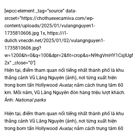
[wpcc-element _tag=”source” data-
srcset=”https://chothuexecarniva.com/wp-
content/uploads/2025/01/vulangnguyen1-
1735810606.jpg 1x, https://i1-
dulich.vnecdn.net/2025/01/02/vulangnguyen1-
1735810606.jpg?
w=1200&h=0&q=100&dpr=2&fit=crop&s=N9hgVmHY1CsjIUgf
2x” _close=”0″]
Hiện tại, điểm tham quan nổi tiếng nhất thành phố là khu
thắng cảnh Vũ Lăng Nguyên (ảnh), nơi từng xuất hiện
trong bom tấn Hollywood
Avatar,
nằm cách trung tâm 60
km. Mỗi năm, Vũ Lăng Nguyên đón hàng triệu lượt khách.
Ảnh:
National parks
Hiện tại, điểm tham quan nổi tiếng nhất thành phố là khu
thắng cảnh Vũ Lăng Nguyên (ảnh), nơi từng xuất hiện
trong bom tấn Hollywood
Avatar,
nằm cách trung tâm 60