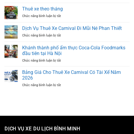
Bảng
Carnival
Giá
Có
Thuê xe theo tháng
Thuê
Tài
ở
Chức năng bình luận bị tắt
Xe
Xế
Thuê
Carnival
TP.HCM
xe
2025
Dịch Vụ Thuê Xe Carnival Đi Mũi Né Phan Thiết
theo
ở
Chức năng bình luận bị tắt
tháng
Dịch
Vụ
Khánh thành phố ẩm thực Coca-Cola Foodmarks
Thuê
đầu tiên tại Hà Nội
Xe
ở
Chức năng bình luận bị tắt
Carnival
Khánh
Đi
thành
Mũi
Bảng Giá Cho Thuê Xe Carnival Có Tài Xế Năm
phố
Né
2026
ẩm
Phan
ở
Chức năng bình luận bị tắt
thực
Thiết
Bảng
Coca-
Giá
Cola
Cho
Foodmarks
Thuê
đầu
Xe
tiên
Carnival
tại
Có
Hà
Tài
Nội
DỊCH VỤ XE DU LỊCH BÌNH MINH
Xế