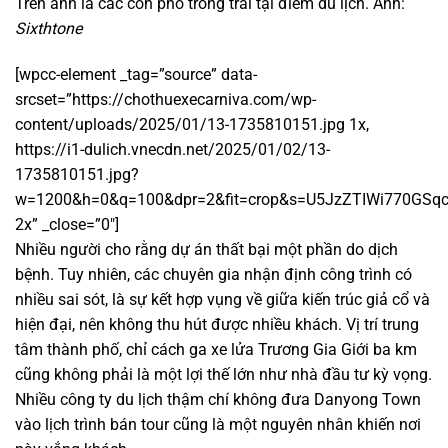
Trên ảnh là các con phố trống trải tại điểm du lịch. Ảnh:
Sixthtone
[wpcc-element _tag=”source” data-
srcset=”https://chothuexecarniva.com/wp-
content/uploads/2025/01/13-1735810151.jpg 1x,
https://i1-dulich.vnecdn.net/2025/01/02/13-
1735810151.jpg?
w=1200&h=0&q=100&dpr=2&fit=crop&s=U5JzZTIWi770GSq
2x” _close=”0″]
Nhiều người cho rằng dự án thất bại một phần do dịch
bệnh. Tuy nhiên, các chuyên gia nhận định công trình có
nhiều sai sót, là sự kết hợp vụng về giữa kiến trúc giả cổ và
hiện đại, nên không thu hút được nhiều khách. Vị trí trung
tâm thành phố, chỉ cách ga xe lửa Trương Gia Giới ba km
cũng không phải là một lợi thế lớn như nhà đầu tư kỳ vọng.
Nhiều công ty du lịch thậm chí không đưa Danyong Town
vào lịch trình bán tour cũng là một nguyên nhân khiến nơi