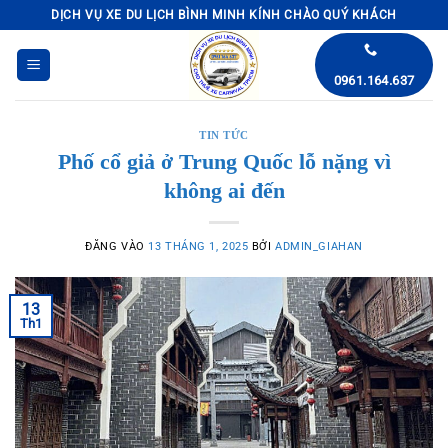
Bỏ
DỊCH VỤ XE DU LỊCH BÌNH MINH KÍNH CHÀO QUÝ KHÁCH
qua
nội
0961.164.637
dung
TIN TỨC
Phố cổ giả ở Trung Quốc lỗ nặng vì
không ai đến
ĐĂNG VÀO
13 THÁNG 1, 2025
BỞI
ADMIN_GIAHAN
13
Th1