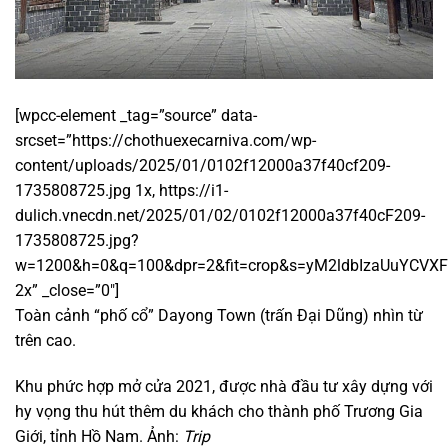
[wpcc-element _tag=”source” data-
srcset=”https://chothuexecarniva.com/wp-
content/uploads/2025/01/0102f12000a37f40cf209-
1735808725.jpg 1x, https://i1-
dulich.vnecdn.net/2025/01/02/0102f12000a37f40cF209-
1735808725.jpg?
w=1200&h=0&q=100&dpr=2&fit=crop&s=yM2ldbIzaUuYCVX
2x” _close=”0″]
Toàn cảnh “phố cổ” Dayong Town (trấn Đại Dũng) nhìn từ
trên cao.
Khu phức hợp mở cửa 2021, được nhà đầu tư xây dựng với
hy vọng thu hút thêm du khách cho thành phố Trương Gia
Giới, tỉnh Hồ Nam. Ảnh:
Trip