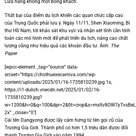
Cửa hàng không một bóng khách.
Thất bại của điểm du lịch khiến các quan chức cấp cao
của Trung Quốc phải lưu ý. Ngày 11/11, Shen Xiaoming, Bí
thư Hồ Nam, tới khảo sát khu vực và nhận xét tỉnh cần tính
toán các mô hình mới để phát triển du lịch, nâng cao chất
lượng cũng như hiệu quả các khoản đầu tư. Ảnh:
The
Paper
[wpcc-element _tag=”source” data-
srcset=”https://chothuexecarniva.com/wp-
content/uploads/2025/01/16-1735810239.jpg 1x,
https://i1-dulich.vnecdn.net/2025/01/02/16-
1735810239.jpg?
w=1200&h=0&q=100&dpr=2&fit=crop&s=mxltv8OW7yTvsBe
2x” _close=”0″]
Cái tên Dangyong được lấy cảm hứng từ tên gọi cũ của
Trương Gia Giới. Thành phố có hơn 1,5 triệu dân được đổi
thành Trương Gia Giới vào năm 1994.