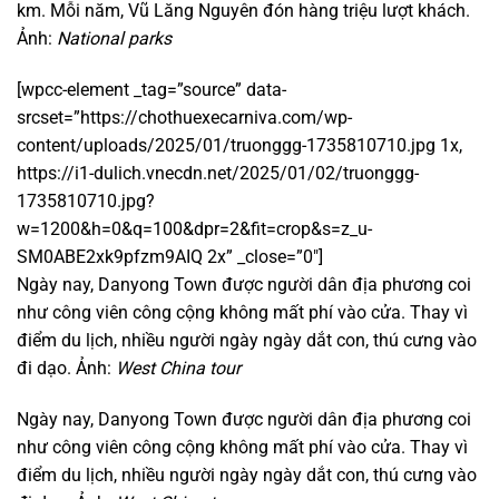
km. Mỗi năm, Vũ Lăng Nguyên đón hàng triệu lượt khách.
Ảnh:
National parks
[wpcc-element _tag=”source” data-
srcset=”https://chothuexecarniva.com/wp-
content/uploads/2025/01/truonggg-1735810710.jpg 1x,
https://i1-dulich.vnecdn.net/2025/01/02/truonggg-
1735810710.jpg?
w=1200&h=0&q=100&dpr=2&fit=crop&s=z_u-
SM0ABE2xk9pfzm9AIQ 2x” _close=”0″]
Ngày nay, Danyong Town được người dân địa phương coi
như công viên công cộng không mất phí vào cửa. Thay vì
điểm du lịch, nhiều người ngày ngày dắt con, thú cưng vào
đi dạo. Ảnh:
West China tour
Ngày nay, Danyong Town được người dân địa phương coi
như công viên công cộng không mất phí vào cửa. Thay vì
điểm du lịch, nhiều người ngày ngày dắt con, thú cưng vào