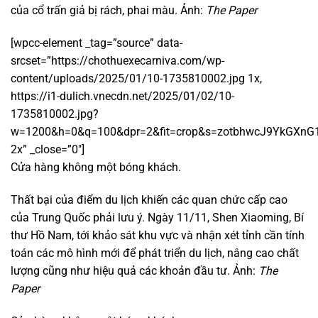
của cổ trấn giả bị rách, phai màu. Ảnh:
The Paper
[wpcc-element _tag=”source” data-
srcset=”https://chothuexecarniva.com/wp-
content/uploads/2025/01/10-1735810002.jpg 1x,
https://i1-dulich.vnecdn.net/2025/01/02/10-
1735810002.jpg?
w=1200&h=0&q=100&dpr=2&fit=crop&s=zotbhwcJ9YkGXn
2x” _close=”0″]
Cửa hàng không một bóng khách.
Thất bại của điểm du lịch khiến các quan chức cấp cao
của Trung Quốc phải lưu ý. Ngày 11/11, Shen Xiaoming, Bí
thư Hồ Nam, tới khảo sát khu vực và nhận xét tỉnh cần tính
toán các mô hình mới để phát triển du lịch, nâng cao chất
lượng cũng như hiệu quả các khoản đầu tư. Ảnh:
The
Paper