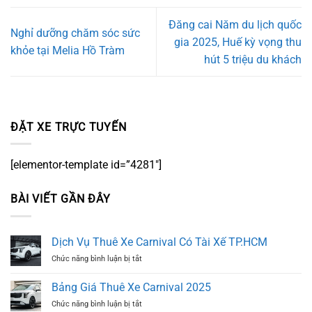
Đăng cai Năm du lịch quốc
Nghỉ dưỡng chăm sóc sức
gia 2025, Huế kỳ vọng thu
khỏe tại Melia Hồ Tràm
hút 5 triệu du khách
ĐẶT XE TRỰC TUYẾN
[elementor-template id=”4281″]
BÀI VIẾT GẦN ĐÂY
Dịch Vụ Thuê Xe Carnival Có Tài Xế TP.HCM
ở
Chức năng bình luận bị tắt
Dịch
Vụ
Bảng Giá Thuê Xe Carnival 2025
Thuê
ở
Chức năng bình luận bị tắt
Xe