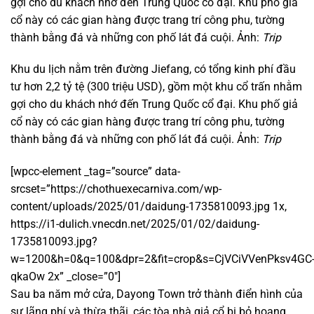
gợi cho du khách nhớ đến Trung Quốc cổ đại. Khu phố giả
cổ này có các gian hàng được trang trí công phu, tường
thành bằng đá và những con phố lát đá cuội. Ảnh:
Trip
Khu du lịch nằm trên đường Jiefang, có tổng kinh phí đầu
tư hơn 2,2 tỷ tệ (300 triệu USD), gồm một khu cổ trấn nhằm
gợi cho du khách nhớ đến Trung Quốc cổ đại. Khu phố giả
cổ này có các gian hàng được trang trí công phu, tường
thành bằng đá và những con phố lát đá cuội. Ảnh:
Trip
[wpcc-element _tag=”source” data-
srcset=”https://chothuexecarniva.com/wp-
content/uploads/2025/01/daidung-1735810093.jpg 1x,
https://i1-dulich.vnecdn.net/2025/01/02/daidung-
1735810093.jpg?
w=1200&h=0&q=100&dpr=2&fit=crop&s=CjVCiVVenPksv4GC
qkaOw 2x” _close=”0″]
Sau ba năm mở cửa, Dayong Town trở thành điển hình của
sự lãng phí và thừa thãi, các tòa nhà giả cổ bị bỏ hoang.