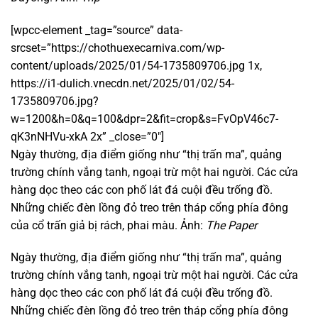
[wpcc-element _tag=”source” data-
srcset=”https://chothuexecarniva.com/wp-
content/uploads/2025/01/54-1735809706.jpg 1x,
https://i1-dulich.vnecdn.net/2025/01/02/54-
1735809706.jpg?
w=1200&h=0&q=100&dpr=2&fit=crop&s=FvOpV46c7-
qK3nNHVu-xkA 2x” _close=”0″]
Ngày thường, địa điểm giống như “thị trấn ma”, quảng
trường chính vắng tanh, ngoại trừ một hai người. Các cửa
hàng dọc theo các con phố lát đá cuội đều trống đồ.
Những chiếc đèn lồng đỏ treo trên tháp cổng phía đông
của cổ trấn giả bị rách, phai màu. Ảnh:
The Paper
Ngày thường, địa điểm giống như “thị trấn ma”, quảng
trường chính vắng tanh, ngoại trừ một hai người. Các cửa
hàng dọc theo các con phố lát đá cuội đều trống đồ.
Những chiếc đèn lồng đỏ treo trên tháp cổng phía đông