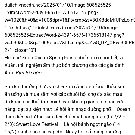
dulich.vnecdn.net/2025/01/10/Image-608525525-
ExtractWord-2-4391-6576-1736513147.png?
w=1020&h=0&q=100&dpr=1&fit=crop&s=8QXBdqMfUPzLoIn
1.5x, https://i1-dulich.vnecdn.net/2025/01/10/Image-
608525525-ExtractWord-2-4391-6576-1736513147.png?
w=680&h=0&q=100&dpr=2&fit=crop&s=Zw8_DZ_ORwI88EP
2x” _close=”0″]
Hội chợ Xuân Ocean Spring Fair là điểm đến chơi Tết, vui
Xuân, trải nghiệm ẩm thực bốn phương cho các gia đình.
Ảnh:
Ban tổ chức
Sau khi thưởng thức và check in cùng đèn lồng, thỏa sức
ăn uống và mua sắm với các chuỗi hội chợ đa sắc màu –
du khách có thể đắm mình vào không gian âm nhạc với
hàng loạt sự kiện như: Lễ hội âm nhạc đường phố – Ocean
Jam diễn ra từ thứ sáu đến chủ nhật hàng tuần (từ 7/2 –
2/3); Sweet Love Festival – Lễ hội bánh ngọt ngào (14 –
16/2) dành cho các cặp đôi; Ngày hội cổ trang phương