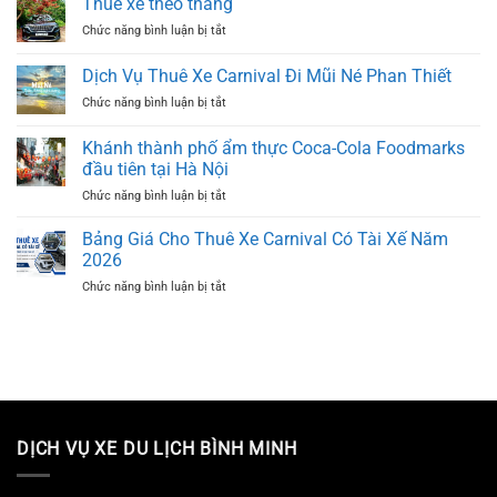
Thuê xe theo tháng
Thuê
Tài
ở
Chức năng bình luận bị tắt
Xe
Xế
Thuê
Carnival
TP.HCM
xe
2025
Dịch Vụ Thuê Xe Carnival Đi Mũi Né Phan Thiết
theo
ở
Chức năng bình luận bị tắt
tháng
Dịch
Vụ
Khánh thành phố ẩm thực Coca-Cola Foodmarks
Thuê
đầu tiên tại Hà Nội
Xe
ở
Chức năng bình luận bị tắt
Carnival
Khánh
Đi
thành
Mũi
Bảng Giá Cho Thuê Xe Carnival Có Tài Xế Năm
phố
Né
2026
ẩm
Phan
ở
Chức năng bình luận bị tắt
thực
Thiết
Bảng
Coca-
Giá
Cola
Cho
Foodmarks
Thuê
đầu
Xe
tiên
Carnival
tại
Có
Hà
Tài
Nội
DỊCH VỤ XE DU LỊCH BÌNH MINH
Xế
Năm
2026