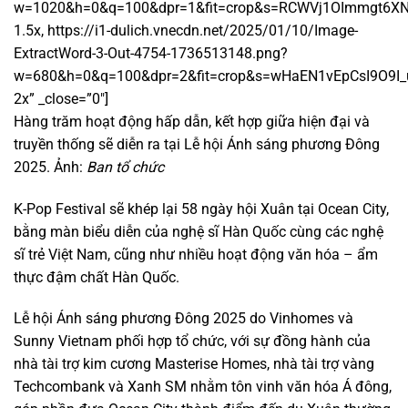
w=1020&h=0&q=100&dpr=1&fit=crop&s=RCWVj1OImmgt6X
1.5x, https://i1-dulich.vnecdn.net/2025/01/10/Image-
ExtractWord-3-Out-4754-1736513148.png?
w=680&h=0&q=100&dpr=2&fit=crop&s=wHaEN1vEpCsI9O9I
2x” _close=”0″]
Hàng trăm hoạt động hấp dẫn, kết hợp giữa hiện đại và
truyền thống sẽ diễn ra tại Lễ hội Ánh sáng phương Đông
2025. Ảnh:
Ban tổ chức
K-Pop Festival sẽ khép lại 58 ngày hội Xuân tại Ocean City,
bằng màn biểu diễn của nghệ sĩ Hàn Quốc cùng các nghệ
sĩ trẻ Việt Nam, cũng như nhiều hoạt động văn hóa – ẩm
thực đậm chất Hàn Quốc.
Lễ hội Ánh sáng phương Đông 2025 do Vinhomes và
Sunny Vietnam phối hợp tổ chức, với sự đồng hành của
nhà tài trợ kim cương Masterise Homes, nhà tài trợ vàng
Techcombank và Xanh SM nhằm tôn vinh văn hóa Á đông,