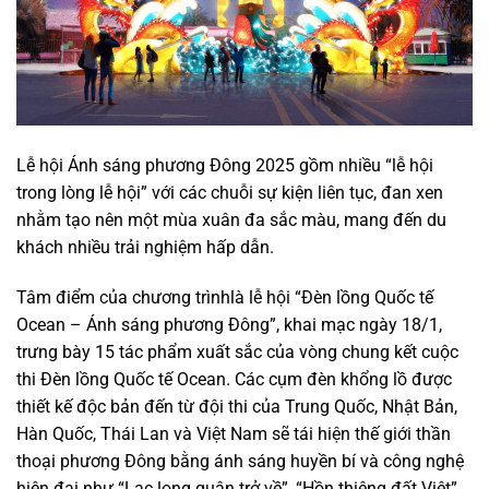
Lễ hội Ánh sáng phương Đông 2025 gồm nhiều “lễ hội
trong lòng lễ hội” với các chuỗi sự kiện liên tục, đan xen
nhằm tạo nên một mùa xuân đa sắc màu, mang đến du
khách nhiều trải nghiệm hấp dẫn.
Tâm điểm của chương trìnhlà lễ hội “Đèn lồng Quốc tế
Ocean – Ánh sáng phương Đông”, khai mạc ngày 18/1,
trưng bày 15 tác phẩm xuất sắc của vòng chung kết cuộc
thi Đèn lồng Quốc tế Ocean. Các cụm đèn khổng lồ được
thiết kế độc bản đến từ đội thi của Trung Quốc, Nhật Bản,
Hàn Quốc, Thái Lan và Việt Nam sẽ tái hiện thế giới thần
thoại phương Đông bằng ánh sáng huyền bí và công nghệ
hiện đại như “Lạc long quân trở về”, “Hồn thiêng đất Việt”,