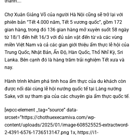
thành….
Chợ Xuân Giảng Võ của người Hà Nội cũng sẽ trở lại với
phiên bản “Tết 4.000 năm, Tết 5 vương quốc”, gồm 172
gian hàng, trong đó 136 gian hàng mở xuyên suốt 58 ngày
từ 18/1 đến hết 16/3 với đủ sản vật đến từ và các vùng
miền Việt Nam và cả các gian giới thiệu ẩm thực lễ hội của
Trung Quốc, Nhật Bản, Ấn Độ, Hàn Quốc, Thổ Nhĩ Kỳ, Sri
Lanka. Bên cạnh đó là hàng trăm trải nghiệm Tết xưa và
nay.
Hành trình khám phá tinh hoa ẩm thực của du khách còn
được nối dài cùng lễ hội nướng quốc tế tại Làng nướng
Sake, với sự tham gia của các chuyên gia ẩm thực quốc tế.
[wpcc-element _tag=”source” data-
srcset=”https://chothuexecarniva.com/wp-
content/uploads/2025/01/image-608525525-extractword-
2-4391-6576-1736513147.png 1x, https://i1-