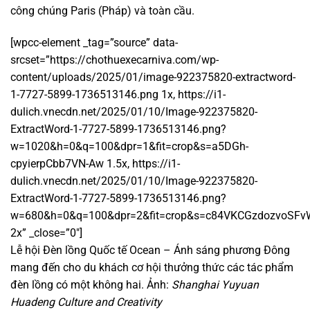
công chúng Paris (Pháp) và toàn cầu.
[wpcc-element _tag=”source” data-
srcset=”https://chothuexecarniva.com/wp-
content/uploads/2025/01/image-922375820-extractword-
1-7727-5899-1736513146.png 1x, https://i1-
dulich.vnecdn.net/2025/01/10/Image-922375820-
ExtractWord-1-7727-5899-1736513146.png?
w=1020&h=0&q=100&dpr=1&fit=crop&s=a5DGh-
cpyierpCbb7VN-Aw 1.5x, https://i1-
dulich.vnecdn.net/2025/01/10/Image-922375820-
ExtractWord-1-7727-5899-1736513146.png?
w=680&h=0&q=100&dpr=2&fit=crop&s=c84VKCGzdozvoSFv
2x” _close=”0″]
Lễ hội Đèn lồng Quốc tế Ocean – Ánh sáng phương Đông
mang đến cho du khách cơ hội thưởng thức các tác phẩm
đèn lồng có một không hai. Ảnh:
Shanghai Yuyuan
Huadeng Culture and Creativity