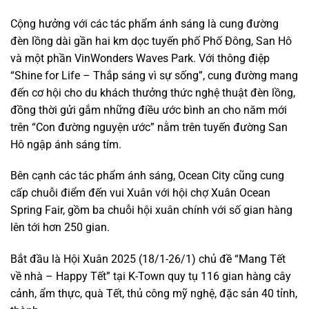
Cộng hưởng với các tác phẩm ánh sáng là cung đường
đèn lồng dài gần hai km dọc tuyến phố Phố Đông, San Hô
và một phần VinWonders Waves Park. Với thông điệp
“Shine for Life – Thắp sáng vì sự sống”, cung đường mang
đến cơ hội cho du khách thưởng thức nghệ thuật đèn lồng,
đồng thời gửi gắm những điều ước bình an cho năm mới
trên “Con đường nguyện ước” nằm trên tuyến đường San
Hô ngập ánh sáng tím.
Bên cạnh các tác phẩm ánh sáng, Ocean City cũng cung
cấp chuỗi điểm đến vui Xuân với hội chợ Xuân Ocean
Spring Fair, gồm ba chuỗi hội xuân chính với số gian hàng
lên tới hơn 250 gian.
Bắt đầu là Hội Xuân 2025 (18/1-26/1) chủ đề “Mang Tết
về nhà – Happy Tết” tại K-Town quy tụ 116 gian hàng cây
cảnh, ẩm thực, quà Tết, thủ công mỹ nghệ, đặc sản 40 tỉnh,