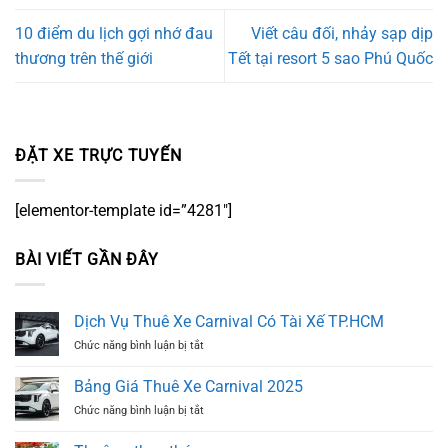
10 điểm du lịch gợi nhớ đau
Viết câu đối, nhảy sạp dịp
thương trên thế giới
Tết tại resort 5 sao Phú Quốc
ĐẶT XE TRỰC TUYẾN
[elementor-template id=”4281″]
BÀI VIẾT GẦN ĐÂY
Dịch Vụ Thuê Xe Carnival Có Tài Xế TP.HCM
ở
Chức năng bình luận bị tắt
Dịch
Vụ
Bảng Giá Thuê Xe Carnival 2025
Thuê
ở
Chức năng bình luận bị tắt
Xe
Bảng
Carnival
Giá
Có