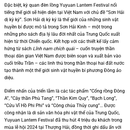
Đặc biệt, kỳ quan đèn lồng Yuyuan Lantern Festival nổi
tiếng thế giới sẽ hiện diện tại Việt Nam với chủ đề “Sơn Hải
dị kỳ ký”. Sơn Hải dị kỳ ký là thế giới của những sinh vật
huyền bí được mô tả trong Sơn Hải Kinh – một trong
những pho sách địa lý lâu đời nhất của Trung Quốc xuất
hiện từ thời Chiến quốc. Kết hợp với các thiết kế lấy cảm
hứng từ sách
Lĩnh nam chích quái
– cuốn truyện thần
thoại dân gian Việt Nam được biên soạn và xuất bản vào
cuối triều Trần – các linh thú trong thần thoại hai đất nước
tạo thành một thế giới sinh vật huyền bí phương Đông ảo
diệu.
Điểm nhấn của triển lãm là các tác phẩm “Cổng rồng Đông
A”, “Cây thần Phù Tang”, “Thần Kim Quy”, “Bạch Long”,
“Cửu Vĩ Hồ Phi Phi” và “Công chúa Thủy cung”… Được
công nhận là di sản văn hóa phi vật thể của Trung Quốc,
Yuyuan Lantern Festival đã thu hút 4 triệu du khách trong
mùa lễ hội 2024 tại Thượng Hải, đồng thời ghi dấu ấn với