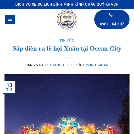
Bỏ
DỊCH VỤ XE DU LỊCH BÌNH MINH KÍNH CHÀO QUÝ KHÁCH
qua
nội
0961.164.637
dung
TIN TỨC
Sắp diễn ra lễ hội Xuân tại Ocean City
ĐĂNG VÀO
13 THÁNG 1, 2025
BỞI
ADMIN_GIAHAN
13
Th1