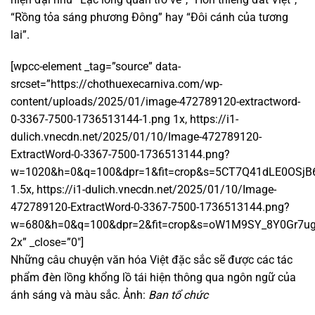
“Rồng tỏa sáng phương Đông” hay “Đôi cánh của tương
lai”.
[wpcc-element _tag=”source” data-
srcset=”https://chothuexecarniva.com/wp-
content/uploads/2025/01/image-472789120-extractword-
0-3367-7500-1736513144-1.png 1x, https://i1-
dulich.vnecdn.net/2025/01/10/Image-472789120-
ExtractWord-0-3367-7500-1736513144.png?
w=1020&h=0&q=100&dpr=1&fit=crop&s=5CT7Q41dLE0OSj
1.5x, https://i1-dulich.vnecdn.net/2025/01/10/Image-
472789120-ExtractWord-0-3367-7500-1736513144.png?
w=680&h=0&q=100&dpr=2&fit=crop&s=oW1M9SY_8Y0Gr7u
2x” _close=”0″]
Những câu chuyện văn hóa Việt đặc sắc sẽ được các tác
phẩm đèn lồng khổng lồ tái hiện thông qua ngôn ngữ của
ánh sáng và màu sắc. Ảnh:
Ban tổ chức