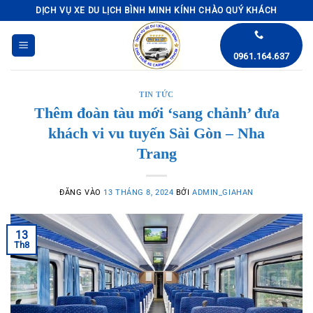
Bỏ
DỊCH VỤ XE DU LỊCH BÌNH MINH KÍNH CHÀO QUÝ KHÁCH
qua
nội
0961.164.637
dung
TIN TỨC
Thêm đoàn tàu mới ‘sang chảnh’ đưa
khách vi vu tuyến Sài Gòn – Nha
Trang
ĐĂNG VÀO
13 THÁNG 8, 2024
BỞI
ADMIN_GIAHAN
13
Th8