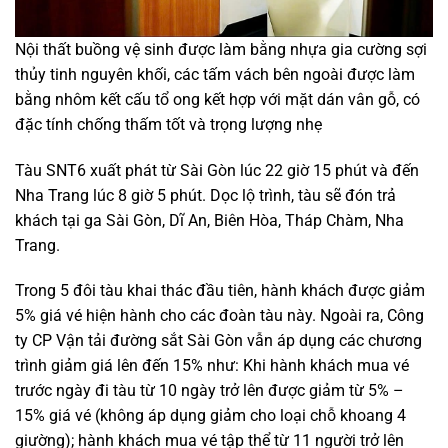
Nội thất buồng vệ sinh được làm bằng nhựa gia cường sợi
thủy tinh nguyên khối, các tấm vách bên ngoài được làm
bằng nhôm kết cấu tổ ong kết hợp với mặt dán vân gỗ, có
đặc tính chống thấm tốt và trọng lượng nhẹ
Tàu SNT6 xuất phát từ Sài Gòn lúc 22 giờ 15 phút và đến
Nha Trang lúc 8 giờ 5 phút. Dọc lộ trình, tàu sẽ đón trả
khách tại ga Sài Gòn, Dĩ An, Biên Hòa, Tháp Chàm, Nha
Trang.
Trong 5 đôi tàu khai thác đầu tiên, hành khách được giảm
5% giá vé hiện hành cho các đoàn tàu này. Ngoài ra, Công
ty CP Vận tải đường sắt Sài Gòn vẫn áp dụng các chương
trình giảm giá lên đến 15% như: Khi hành khách mua vé
trước ngày đi tàu từ 10 ngày trở lên được giảm từ 5% –
15% giá vé (không áp dụng giảm cho loại chỗ khoang 4
giường); hành khách mua vé tập thể từ 11 người trở lên