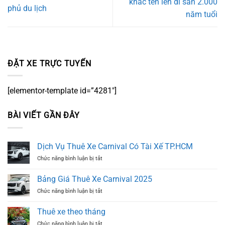
khắc tên lên di sản 2.000
phủ du lịch
năm tuổi
ĐẶT XE TRỰC TUYẾN
[elementor-template id=”4281″]
BÀI VIẾT GẦN ĐÂY
Dịch Vụ Thuê Xe Carnival Có Tài Xế TP.HCM
ở
Chức năng bình luận bị tắt
Dịch
Vụ
Bảng Giá Thuê Xe Carnival 2025
Thuê
ở
Chức năng bình luận bị tắt
Xe
Bảng
Carnival
Giá
Có
Thuê xe theo tháng
Thuê
Tài
ở
Chức năng bình luận bị tắt
Xe