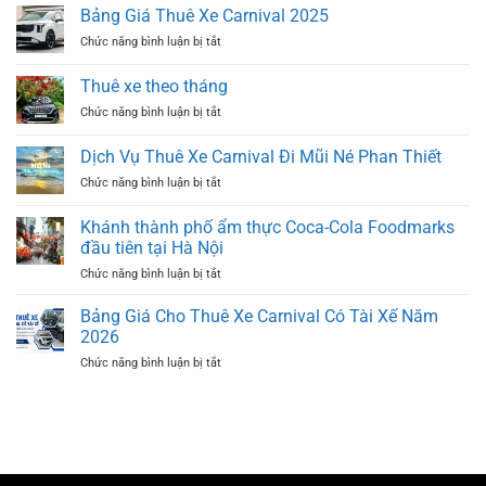
Vụ
Bảng Giá Thuê Xe Carnival 2025
Thuê
ở
Chức năng bình luận bị tắt
Xe
Bảng
Carnival
Giá
Có
Thuê xe theo tháng
Thuê
Tài
ở
Chức năng bình luận bị tắt
Xe
Xế
Thuê
Carnival
TP.HCM
xe
2025
Dịch Vụ Thuê Xe Carnival Đi Mũi Né Phan Thiết
theo
ở
Chức năng bình luận bị tắt
tháng
Dịch
Vụ
Khánh thành phố ẩm thực Coca-Cola Foodmarks
Thuê
đầu tiên tại Hà Nội
Xe
ở
Chức năng bình luận bị tắt
Carnival
Khánh
Đi
thành
Mũi
Bảng Giá Cho Thuê Xe Carnival Có Tài Xế Năm
phố
Né
2026
ẩm
Phan
ở
Chức năng bình luận bị tắt
thực
Thiết
Bảng
Coca-
Giá
Cola
Cho
Foodmarks
Thuê
đầu
Xe
tiên
Carnival
tại