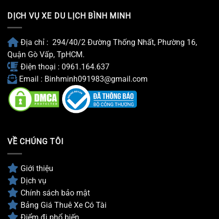
Có
Hà
Tài
Nội
DỊCH VỤ XE DU LỊCH BÌNH MINH
Xế
Năm
2026
Địa chỉ : 294/40/2 Đường Thống Nhất, Phường 16,
Quận Gò Vấp, TpHCM.
Điện thoại : 0961.164.637
Email : Binhminh091983@gmail.com
VỀ CHÚNG TÔI
Giới thiệu
Dịch vụ
Chính sách bảo mật
Bảng Giá Thuê Xe Có Tài
Điểm đi phổ biến