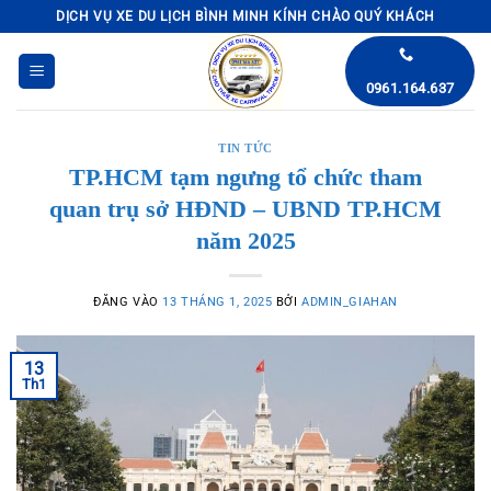
Bỏ
DỊCH VỤ XE DU LỊCH BÌNH MINH KÍNH CHÀO QUÝ KHÁCH
qua
nội
0961.164.637
dung
TIN TỨC
TP.HCM tạm ngưng tổ chức tham
quan trụ sở HĐND – UBND TP.HCM
năm 2025
ĐĂNG VÀO
13 THÁNG 1, 2025
BỞI
ADMIN_GIAHAN
13
Th1